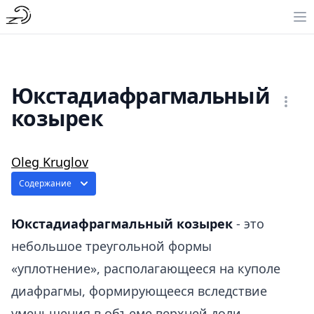
Юкстадиафрагмальный
козырек
Oleg Kruglov
Содержание
Юкстадиафрагмальный козырек
- это
небольшое треугольной формы
«уплотнение», располагающееся на куполе
диафрагмы, формирующееся вследствие
уменьшения в объеме верхней доли