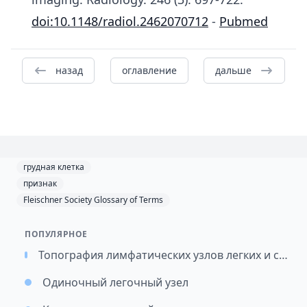
doi:10.1148/radiol.2462070712
-
Pubmed
назад
оглавление
дальше
грудная клетка
признак
Fleischner Society Glossary of Terms
ПОПУЛЯРНОЕ
Топография лимфатических узлов легких и средостения / Картирование лимфатических узлов при раке легкого (перевод)
Одиночный легочный узел