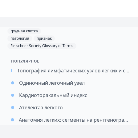
грудная клетка
патология
признак
Fleischner Society Glossary of Terms
ПОПУЛЯРНОЕ
Топография лимфатических узлов легких и средостения / Картирование лимфатических узлов при раке легкого (перевод)
Одиночный легочный узел
Кардиоторакальный индекс
Ателектаз легкого
Анатомия легких: сегменты на рентгенограмме и КТ