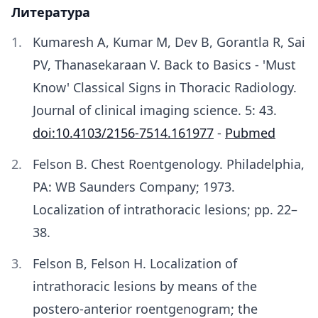
Литература
Kumaresh A, Kumar M, Dev B, Gorantla R, Sai
PV, Thanasekaraan V. Back to Basics - 'Must
Know' Classical Signs in Thoracic Radiology.
Journal of clinical imaging science. 5: 43.
doi:10.4103/2156-7514.161977
-
Pubmed
Felson B. Chest Roentgenology. Philadelphia,
PA: WB Saunders Company; 1973.
Localization of intrathoracic lesions; pp. 22–
38.
Felson B, Felson H. Localization of
intrathoracic lesions by means of the
postero-anterior roentgenogram; the