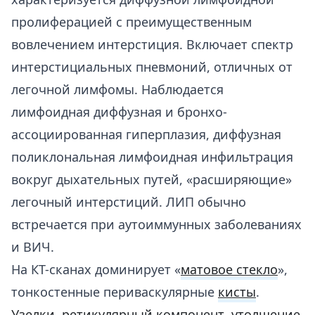
пролиферацией с преимущественным
вовлечением интерстиция. Включает спектр
интерстициальных пневмоний, отличных от
легочной лимфомы. Наблюдается
лимфоидная диффузная и бронхо-
ассоциированная гиперплазия, диффузная
поликлональная лимфоидная инфильтрация
вокруг дыхательных путей, «расширяющие»
легочный интерстиций. ЛИП обычно
встречается при аутоиммунных заболеваниях
и ВИЧ.
На КТ-сканах доминирует «
матовое стекло
»,
тонкостенные периваскулярные
кисты
.
Узелки
,
ретикулярный компонент
,
утолщение