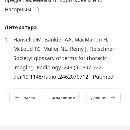
предоставленным П. Коротковым и С.
Нагорным [1]
Литература
Hansell DM, Bankier AA, MacMahon H,
McLoud TC, Müller NL, Remy J. Fleischner
Society: glossary of terms for thoracic
imaging. Radiology. 246 (3): 697-722.
doi:10.1148/radiol.2462070712
-
Pubmed
назад
оглавление
дальше