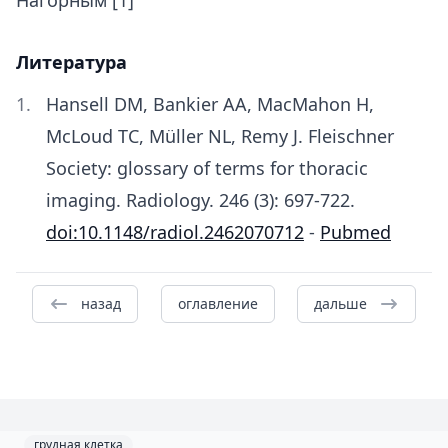
Нагорным [1]
Литература
Hansell DM, Bankier AA, MacMahon H,
McLoud TC, Müller NL, Remy J. Fleischner
Society: glossary of terms for thoracic
imaging. Radiology. 246 (3): 697-722.
doi:10.1148/radiol.2462070712
-
Pubmed
назад
оглавление
дальше
грудная клетка