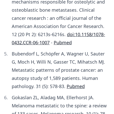
mechanisms responsible for osteolytic and
osteoblastic bone metastases. Clinical
cancer research : an official journal of the
American Association for Cancer Research.
12 (20 Pt 2): 6213s-6216s.
doi:10.1158/1078-
0432.CCR-06-1007
-
Pubmed
Bubendorf L, Schöpfer A, Wagner U, Sauter
G, Moch H, Willi N, Gasser TC, Mihatsch MJ.
Metastatic patterns of prostate cancer: an
autopsy study of 1,589 patients. Human
pathology. 31 (5): 578-83.
Pubmed
Gokaslan ZL, Aladag MA, Ellerhorst JA.
Melanoma metastatic to the spine: a review
of 133 cases. Melanoma research. 10 (1): 78-