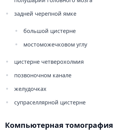
полушарий головного мозга
задней черепной ямке
большой цистерне
мостоможечковом углу
цистерне четверохолмия
позвоночном канале
желудочках
супраселлярной цистерне
Компьютерная томография