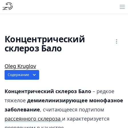
Концентрический
склероз Бало
Oleg Kruglov
Содержание
Концентрический склероз Бало
– редкое
тяжелое
демиелинизирующее монофазное
заболевание
, считающееся подтипом
рассеянного склероза
и характеризуется
появлением в качестве