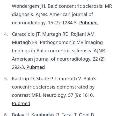
Wondergem JH. Baló concentric sclerosis: MR
diagnosis. AJNR. American journal of
neuroradiology. 15 (7): 1284-5.
Pubmed
Caracciolo JT, Murtagh RD, Rojiani AM,
Murtagh FR. Pathognomonic MR imaging
findings in Balo concentric sclerosis. AJNR.
American journal of neuroradiology. 22 (2):
292-3.
Pubmed
Kastrup O, Stude P, Limmroth V. Balo's
concentric sclerosis demonstrated by
contrast MRI. Neurology. 57 (9): 1610.
Pubmed
Bolay H, Karabudak R, Tacal T, Onol B,