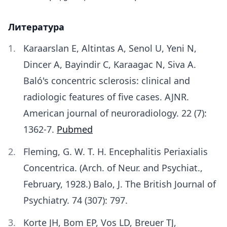
Литература
Karaarslan E, Altintas A, Senol U, Yeni N,
Dincer A, Bayindir C, Karaagac N, Siva A.
Baló's concentric sclerosis: clinical and
radiologic features of five cases. AJNR.
American journal of neuroradiology. 22 (7):
1362-7.
Pubmed
Fleming, G. W. T. H. Encephalitis Periaxialis
Concentrica. (Arch. of Neur. and Psychiat.,
February, 1928.) Balo, J. The British Journal of
Psychiatry. 74 (307): 797.
Korte JH, Bom EP, Vos LD, Breuer TJ,