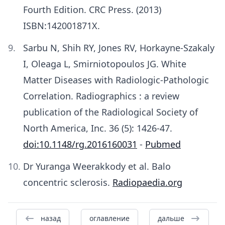
Fourth Edition. CRC Press. (2013)
ISBN:142001871X.
Sarbu N, Shih RY, Jones RV, Horkayne-Szakaly
I, Oleaga L, Smirniotopoulos JG. White
Matter Diseases with Radiologic-Pathologic
Correlation. Radiographics : a review
publication of the Radiological Society of
North America, Inc. 36 (5): 1426-47.
doi:10.1148/rg.2016160031
-
Pubmed
Dr Yuranga Weerakkody et al. Balo
concentric sclerosis.
Radiopaedia.org
назад
оглавление
дальше