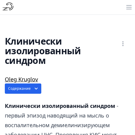
Клинически
изолированный
синдром
Oleg Kruglov
Содержание
Клинически изолированный синдром
-
первый эпизод наводящий на мысль о
воспалительном демиелинизирующем
заболевании ЦНС. Проявления КИС могут