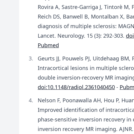
Rovira A, Sastre-Garriga J, Tintorè M, F
Reich DS, Banwell B, Montalban X, Bark
diagnosis of multiple sclerosis: MAG
Lancet. Neurology. 15 (3): 292-303.
doi
Pubmed
Geurts JJ, Pouwels PJ, Uitdehaag BM, P
Intracortical lesions in multiple scle
double inversion-recovery MR imaging.
doi:10.1148/radiol.2361040450
-
Pubm
Nelson F, Poonawalla AH, Hou P, Huan
Improved identification of intracortica
phase-sensitive inversion recovery in
inversion recovery MR imaging. AJNR.