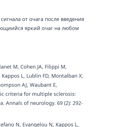
сигнала от очага после введения
ающиийся яркий очаг на любом
anet M, Cohen JA, Filippi M,
 Kappos L, Lublin FD, Montalban X,
hompson AJ, Waubant E,
 criteria for multiple sclerosis:
a. Annals of neurology. 69 (2): 292-
Stefano N, Evangelou N, Kappos L,