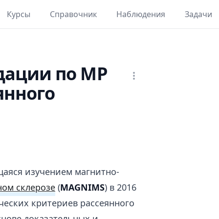
Курсы
Справочник
Наблюдения
Задачи
ации по МР
янного
щаяся изучением магнитно-
ном склерозе
(
MAGNIMS
) в 2016
ческих критериев рассеянного
снове доказательных и