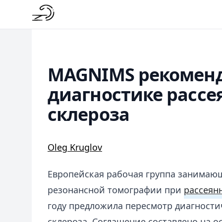
MAGNIMS рекоменд
диагностике рассе
склероза
Oleg Kruglov
Европейская рабочая группа занимаю
резонансной томографии при
рассеян
году предложила пересмотр диагности
склероза. Соглашение составлено на о