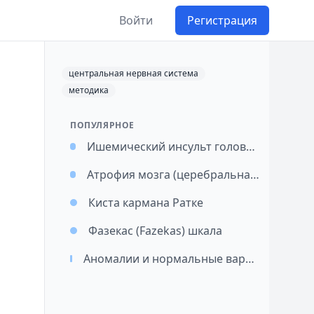
Войти
Регистрация
центральная нервная система
методика
ПОПУЛЯРНОЕ
Ишемический инсульт головного мозга
Атрофия мозга (церебральная атрофия)
Киста кармана Ратке
Фазекас (Fazekas) шкала
Аномалии и нормальные варианты внутричерепных артерий: подход к классификации и значимость