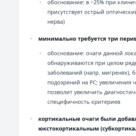
обоснование: в ~25% при клин
присутствует острый оптически
нерва)
минимально требуется три пери
обоснование: очаги данной ло
обнаруживаются при целом ряде
заболеваний (напр. мигренях), 
подозрений на РС; увеличения 
позволит увеличить диагностич
специфичность критериев
кортикальные очаги были доба
юкстокортикальным (субкортика