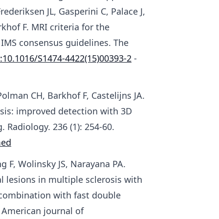
rederiksen JL, Gasperini C, Palace J,
hof F. MRI criteria for the
NIMS consensus guidelines. The
:10.1016/S1474-4422(15)00393-2
-
olman CH, Barkhof F, Castelijns JA.
rosis: improved detection with 3D
 Radiology. 236 (1): 254-60.
ed
g F, Wolinsky JS, Narayana PA.
l lesions in multiple sclerosis with
 combination with fast double
 American journal of