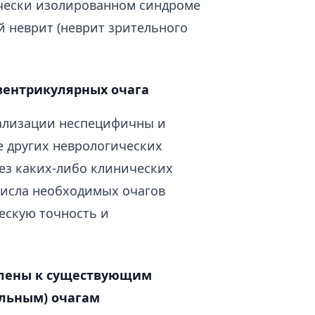
ически изолированном синдроме
й неврит (неврит зрительного
вентрикулярных очага
кализации неспецифичны и
 других неврологических
без каких-либо клинических
числа необходимых очагов
ескую точность и
влены к существующим
льным) очагам