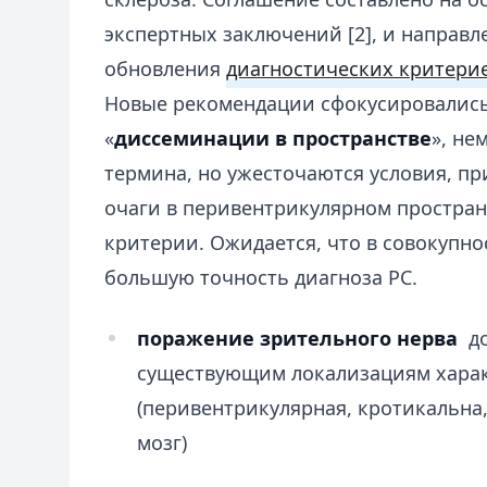
экспертных заключений [2], и направл
обновления
диагностических критерие
Новые рекомендации сфокусировались
«
диссеминации в пространстве
», не
термина, но ужесточаются условия, п
очаги в перивентрикулярном пространс
критерии. Ожидается, что в совокупно
большую точность диагноза РС.
поражение зрительного нерва
до
существующим локализациям хара
(перивентрикулярная, кротикальна
мозг)