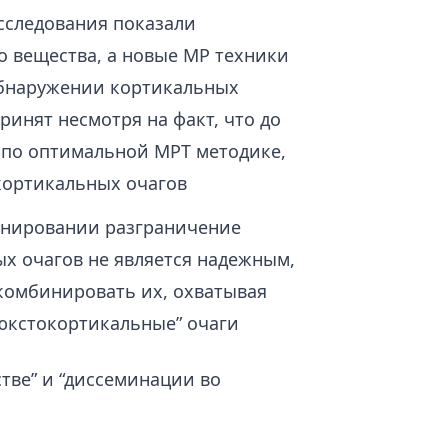
сследования показали
о вещества, а новые МР техники
обнаружении кортикальных
ринят несмотря на факт, что до
е по оптимальной МРТ методике,
кортикальных очагов
анировании разграничение
х очагов не является надежным,
комбинировать их, охватывая
юкстокортикальные” очаги
тве” и “диссеминации во