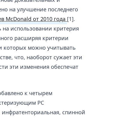
ено на улучшение последнего
в McDonald от 2010 года
[1].
 на использовании критерия
много расширяя критерии
ри которых можно учитывать
тве, что, наоборот сужает эти
сти эти изменения обеспечат
бавлено к четырем
ктеризующим РС
, инфратенториальная, спинной