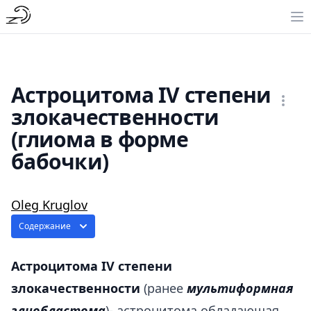
Астроцитома IV степени
злокачественности
(глиома в форме
бабочки)
Oleg Kruglov
Содержание
Астроцитома IV степени
злокачественности
(ранее
мультиформная
глиобластома
)- астроцитома обладающая