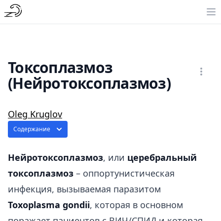
Токсоплазмоз
(Нейротоксоплазмоз)
Oleg Kruglov
Содержание
Нейротоксоплазмоз
, или
церебральный
токсоплазмоз
– оппортунистическая
инфекция, вызываемая паразитом
Toxoplasma gondii
, которая в основном
поражает пациентов с ВИЧ/СПИД и которая