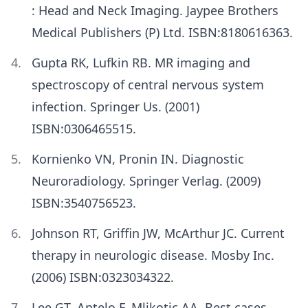
: Head and Neck Imaging. Jaypee Brothers
Medical Publishers (P) Ltd. ISBN:8180616363.
Gupta RK, Lufkin RB. MR imaging and
spectroscopy of central nervous system
infection. Springer Us. (2001)
ISBN:0306465515.
Kornienko VN, Pronin IN. Diagnostic
Neuroradiology. Springer Verlag. (2009)
ISBN:3540756523.
Johnson RT, Griffin JW, McArthur JC. Current
therapy in neurologic disease. Mosby Inc.
(2006) ISBN:0323034322.
Lee GT, Antelo F, Mlikotic AA. Best cases