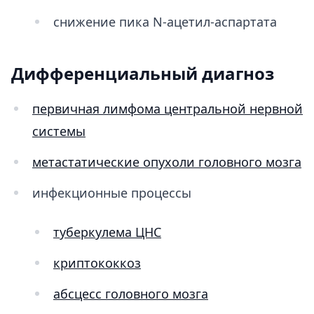
снижение пика N-ацетил-аспартата
Дифференциальный диагноз
первичная лимфома центральной нервной
системы
метастатические опухоли головного мозга
инфекционные процессы
туберкулема ЦНС
криптококкоз
абсцесс головного мозга