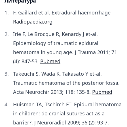
Литература
F. Gaillard et al. Extradural haemorrhage
Radiopaedia.org
Irie F, Le Brocque R, Kenardy J et-al.
Epidemiology of traumatic epidural
hematoma in young age. J Trauma 2011; 71
(4): 847-53.
Pubmed
Takeuchi S, Wada K, Takasato Y et-al.
Traumatic hematoma of the posterior fossa.
Acta Neurochir 2013; 118: 135-8.
Pubmed
Huisman TA, Tschirch FT. Epidural hematoma
in children: do cranial sutures act as a
barrier?. J Neuroradiol 2009; 36 (2): 93-7.