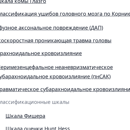
кала комы Глазго
лассификация ушибов головного мозга по Корни
узное аксональное повреждение (ДАП)
коскоростная проникающая травма головы
арахноидальное кровоизлияние
еримезенцефальное неаневризматическое
убарахноидальное кровоизлияние (пнСАК)
равматическое субарахноидальное кровоизлиян
лассификационные шкалы
Шкала Фишера
Шкала оценки Hunt Hess