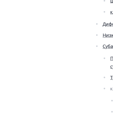
ш
к
Дифф
Низ
Суб
П
с
Т
к