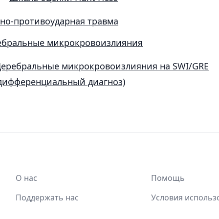
но-противоударная травма
ебральные микрокровоизлияния
еребральные микрокровоизлияния на SWI/GRE
дифференциальный диагноз)
О нас
Помощь
Поддержать нас
Условия использ