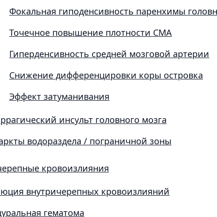
Фокальная гиподенсивность паренхимы головн
Точечное повышение плотности СМА
Гиперденсивность средней мозговой артерии
Снижение дифференцировки коры островка
Эффект затуманивания
ррагический инсульт головного мозга
ркты водораздела / пограничной зоны​​
черепные кровоизлияния
люция внутричерепных кровоизлияний
уральная гематома