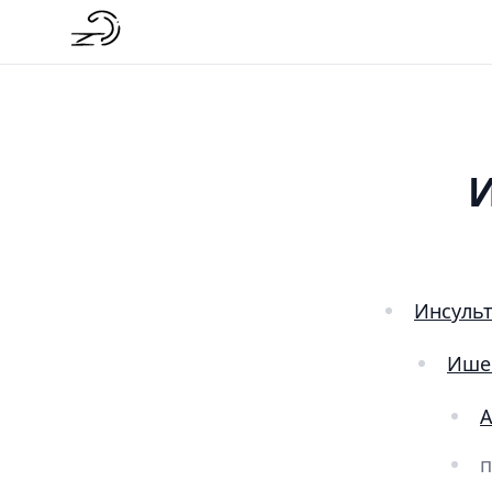
И
Инсульт
Ишем
A
п