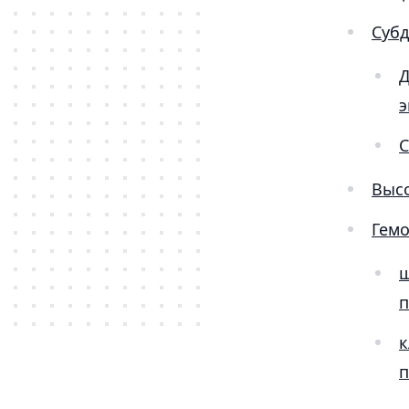
Субд
Д
э
С
Выс
Гемо
ш
п
к
п