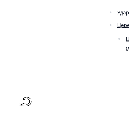
Удар
Цер
Ц
(