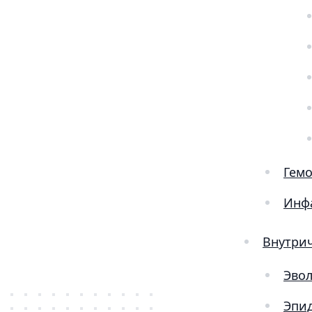
Гемо
Инфа
Внутри
Эво
Эпид