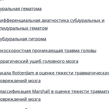
уральная гематома
ифференциальная диагностика субдуральных и
пидуральных гематом
убдуральная гигрома
окоскоростная проникающая травма головы
ррагический ушиб головного мозга
кала Rotterdam в оценке тяжести травматически
овреждений мозга
лассификация Marshall в оценке тяжести травма
овреждений мозга