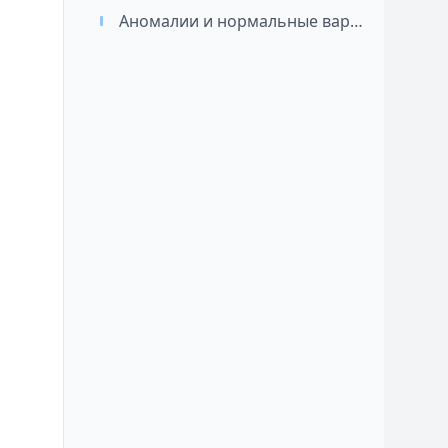
Аномалии и нормальные варианты внутричерепных артерий: подход к классификации и значимость