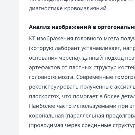
диагностике кровоизлияний.
Анализ изображений в ортогональн
КТ изображения головного мозга полу
(которую лаборант устанавливает, нап
основания черепа), данный подход по
артефактов от плотных структур косте
головного мозга. Современные томог
реконструировать полученные аксиал
плоскостях, что помогает в более дет
Наиболее часто используемыми при э
корональная (параллельная продолгова
(проводимая через срединные структур