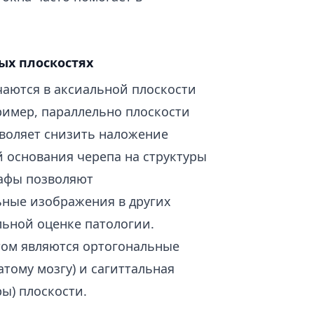
ых плоскостях
чаются в аксиальной плоскости
ример, параллельно плоскости
зволяет снизить наложение
й основания черепа на структуры
рафы позволяют
ьные изображения в других
альной оценке патологии.
том являются ортогональные
тому мозгу) и сагиттальная
ы) плоскости.