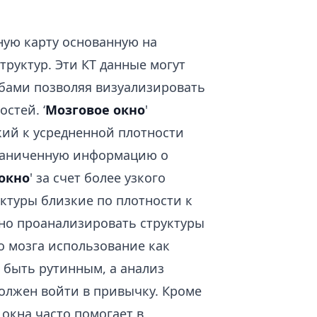
ную карту основанную на
руктур. Эти КТ данные могут
бами позволяя визуализировать
стей. ‘
Мозговое окно
'
кий к усредненной плотности
ограниченную информацию о
окно
' за счет более узкого
ктуры близкие по плотности к
ьно проанализировать структуры
го мозга использование как
о быть рутинным, а анализ
олжен войти в привычку. Кроме
окна часто помогает в