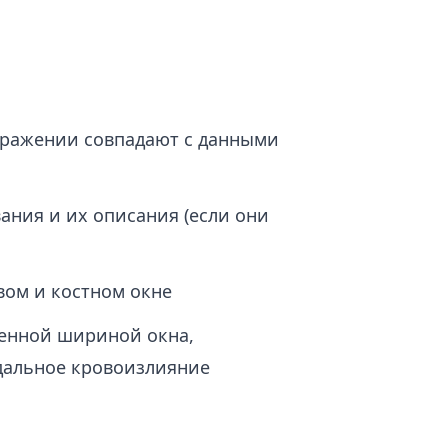
бражении совпадают с данными
ния и их описания (если они
вом и костном окне
енной шириной окна,
дальное кровоизлияние