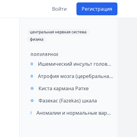
Войти
Регистрация
центральная нервная система
физика
ПОПУЛЯРНОЕ
Ишемический инсульт головного мозга
Атрофия мозга (церебральная атрофия)
Киста кармана Ратке
Фазекас (Fazekas) шкала
Аномалии и нормальные варианты внутричерепных артерий: подход к классификации и значимость