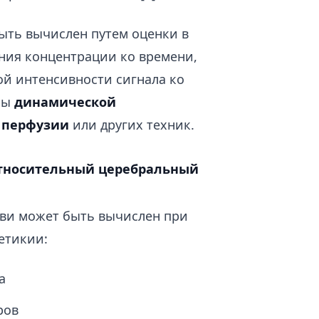
ыть вычислен путем оценки в
ния концентрации ко времени,
ой интенсивности сигнала ко
мы
динамической
 перфузии
или других техник.
относительный церебральный
ви может быть вычислен при
етикии:
а
ров