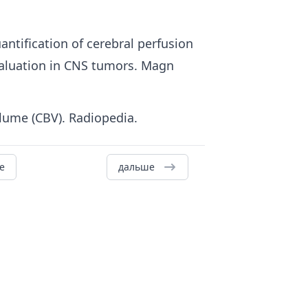
uantification of cerebral perfusion
valuation in CNS tumors. Magn
olume (CBV). Radiopedia.
е
дальше