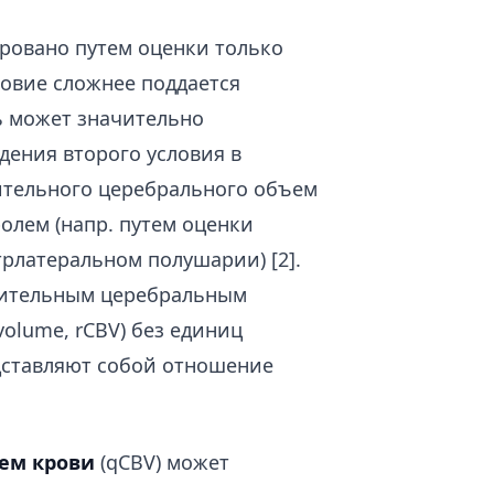
ровано путем оценки только
ловие сложнее поддается
ь может значительно
дения второго условия в
ительного церебрального объем
олем (напр. путем оценки
рлатеральном полушарии) [2].
сительным церебральным
 volume, rCBV) без единиц
дставляют собой отношение
ем крови
(qCBV) может