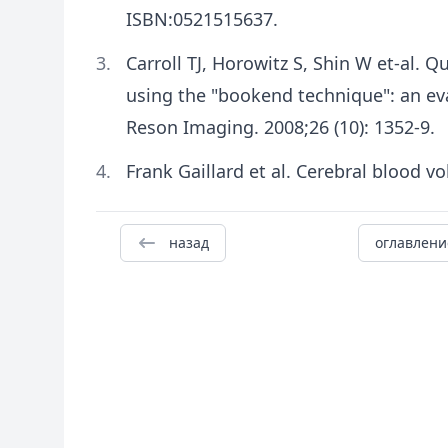
ISBN:0521515637.
Carroll TJ, Horowitz S, Shin W et-al. Q
using the "bookend technique": an e
Reson Imaging. 2008;26 (10): 1352-9.
Frank Gaillard et al. Cerebral blood v
назад
оглавлени