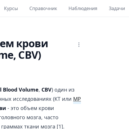
Курсы
Справочник
Наблюдения
Задачи
ем крови
ume, CBV)
l Blood Volume
,
CBV
) один из
нных исследованиях (КТ или
МР
ви
- это объем крови
оловного мозга, часто
граммах ткани мозга [1].