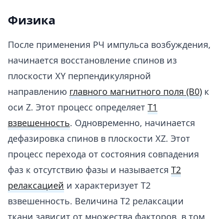
Физика
После применения РЧ импульса возбуждения,
начинается восстановление спинов из
плоскости XY перпендикулярной
направлению
главного магнитного поля (B0)
к
оси Z. Этот процесс определяет
T1
взвешенность
. Одновременно, начинается
дефазировка спинов в плоскости XZ. Этот
процесс перехода от состояния совпадения
фаз к отсутствию фазы и называется
T2
релаксацией
и характеризует Т2
взвешенность. Величина Т2 релаксации
ткани зависит от множества факторов, в том