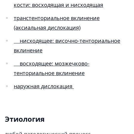
кости: восходящая и нисходящая
транстенториальное вклинение
(аксиальная дислокация)
нисходящее: височно-тенториальное
вклинение
восходящее: мозжечково-
тенториальное вклинение
наружная дислокация
Этиология