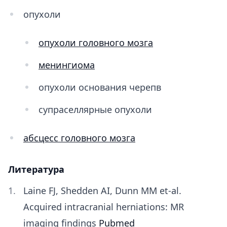
опухоли
опухоли головного мозга
менингиома
опухоли основания черепв
супраселлярные опухоли
абсцесс головного мозга
Литература
Laine FJ, Shedden AI, Dunn MM et-al.
Acquired intracranial herniations: MR
imaging findings
Pubmed