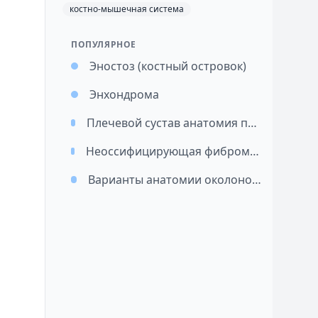
костно-мышечная система
ПОПУЛЯРНОЕ
Эностоз (костный островок)
Энхондрома
Плечевой сустав анатомия при МРТ исследовании
Неоссифицирующая фиброма (фиброзный кортикальный дефект)
Варианты анатомии околоносовых пазух