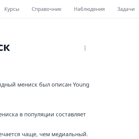
Курсы
Справочник
Наблюдения
Задачи
ск
идный мениск был описан Young
ениска в популяции составляет
ечается чаще, чем медиальный.