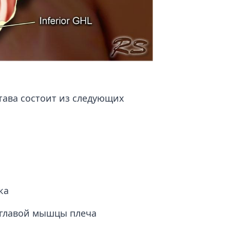
тава состоит из следующих
ка
углавой мышцы плеча