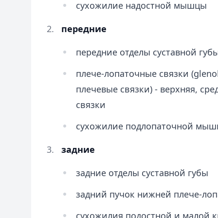
сухожилие надостной мышцы
передние
передние отделы суставной губ
плече-лопаточные связки (glenoh
плечевые связки) - верхняя, ср
связки
сухожилие подлопаточной мы
задние
задние отделы суставной губы
задний пучок нижней плече-лоп
сухожилия подостной и малой 