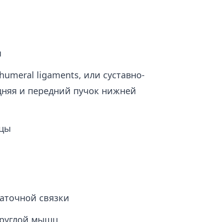
ы
umeral ligaments, или суставно-
едняя и передний пучок нижней
шцы
аточной связки
круглой мышц