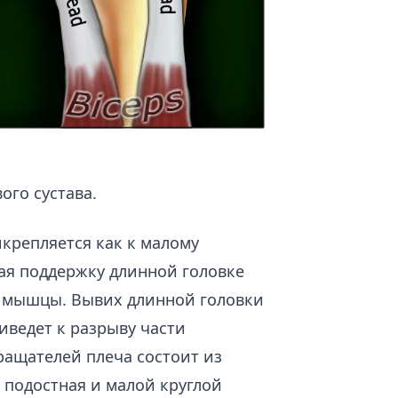
ого сустава.
репляется как к малому
вая поддержку длинной головке
й мышцы. Вывих длинной головки
ведет к разрыву части
ащателей плеча состоит из
 подостная и малой круглой