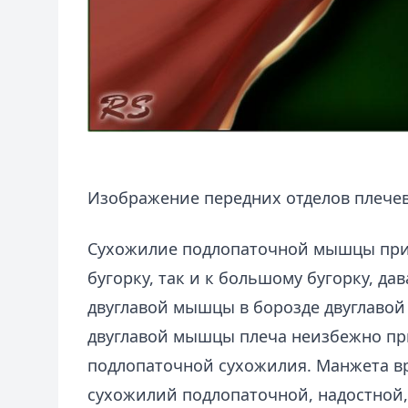
Изображение передних отделов плечев
Сухожилие подлопаточной мышцы прик
бугорку, так и к большому бугорку, да
двуглавой мышцы в борозде двуглаво
двуглавой мышцы плеча неизбежно при
подлопаточной сухожилия. Манжета вр
сухожилий подлопаточной, надостной,