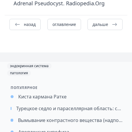
Adrenal Pseudocyst. Radiopedia.Org
назад
оглавление
дальше
эндокринная система
патология
ПОПУЛЯРНОЕ
Киста кармана Ратке
Турецкое седло и параселлярная область: систематизирован анатомический подход к дифференциальной диагностике селлярных и параселлярных образований
Вымывание контрастного вещества (надпочечники)
Апоплексия гипофиза