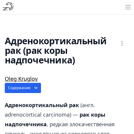
Адренокортикальный
рак (рак коры
надпочечника)
Oleg Kruglov
Содержание
Адренокортикальный рак
(англ.
adrenocortical carcinoma) —
рак коры
надпочечника
, редкая злокачественная
опухоль, исходящая из коркового слоя