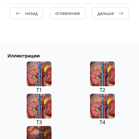
назад
оглавление
дальше
Иллюстрации
T1
T2
T3
T4