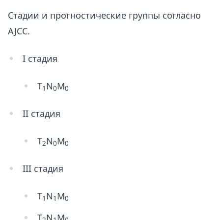
Стадии и прогностические группы согласно
AJCC.
I стадия
T
N
M
1
0
0
II стадия
T
N
M
2
0
0
III стадия
T
N
M
1
1
0
T
N
M