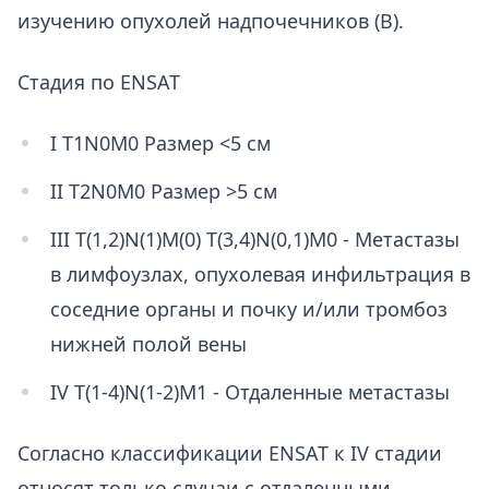
изучению опухолей надпочечников (В).
Стадия по ENSAT
I T1N0M0 Размер <5 см
II T2N0M0 Размер >5 см
III T(1,2)N(1)M(0) T(3,4)N(0,1)M0 - Метастазы
в лимфоузлах, опухолевая инфильтрация в
соседние органы и почку и/или тромбоз
нижней полой вены
IV T(1-4)N(1-2)M1 - Отдаленные метастазы
Согласно классификации ENSAT к IV стадии
относят только случаи с отдаленными