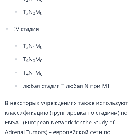
2
1
0
T
N
M
3
0
0
IV стадия
T
N
M
3
1
0
T
N
M
4
0
0
T
N
M
4
1
0
любая стадия T любая N при M1
В некоторых учреждениях также используют
классификацию (группировка по стадиям) по
ENSAT (European Network for the Study of
Adrenal Tumors) – европейской сети по