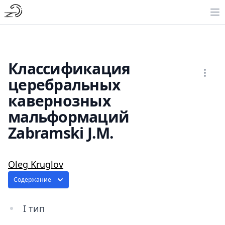
Классификация
церебральных
кавернозных
мальформаций
Zabramski J.M.
Oleg Kruglov
Содержание
I тип