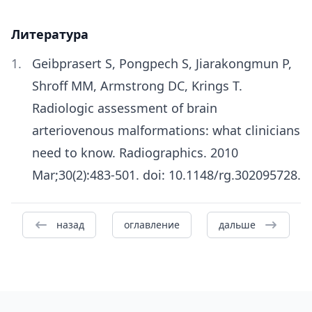
Литература
Geibprasert S, Pongpech S, Jiarakongmun P,
Shroff MM, Armstrong DC, Krings T.
Radiologic assessment of brain
arteriovenous malformations: what clinicians
need to know. Radiographics. 2010
Mar;30(2):483-501. doi: 10.1148/rg.302095728.
назад
оглавление
дальше