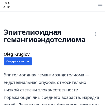
Эпителиоидная
гемангиоэндотелиома
Oleg Kruglov
Содержание
Эпителиоидная гемангиоэндотелиома —
эндотелиальная опухоль относительно
низкой степени злокачественности,
поражающая лиц среднего возраста, изредка
детей. Локализация: под фасциями, реже под