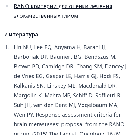
RANO критерии для оценки лечения
злокачественных глиом
Литература
Lin NU, Lee EQ, Aoyama H, Barani IJ,
Barboriak DP, Baumert BG, Bendszus M,
Brown PD, Camidge DR, Chang SM, Dancey J,
de Vries EG, Gaspar LE, Harris GJ, Hodi FS,
Kalkanis SN, Linskey ME, Macdonald DR,
Margolin K, Mehta MP, Schiff D, Soffietti R,
Suh JH, van den Bent MJ, Vogelbaum MA,
Wen PY. Response assessment criteria for
brain metastases: proposal from the RANO
group. (2015) The Lancet. Oncology. 16 (6):