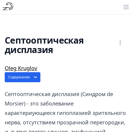
Септооптическая
дисплазия
Oleg Kruglov
Содержание
Септооптическая дисплазия (Синдром de
Morsier) - это заболевание
характериующееся гипоплазией зрительного
нерва, отсутствием прозрачной перегородки,
и, в двух третях случаев, дисфункцией