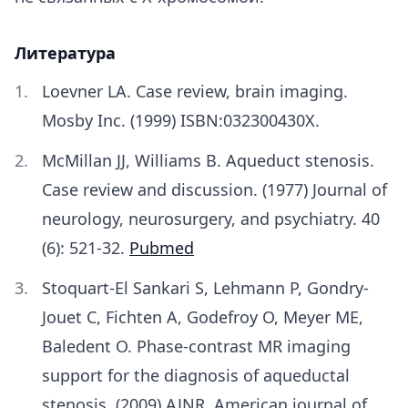
Литература
Loevner LA. Case review, brain imaging.
Mosby Inc. (1999) ISBN:032300430X.
McMillan JJ, Williams B. Aqueduct stenosis.
Case review and discussion. (1977) Journal of
neurology, neurosurgery, and psychiatry. 40
(6): 521-32.
Pubmed
Stoquart-El Sankari S, Lehmann P, Gondry-
Jouet C, Fichten A, Godefroy O, Meyer ME,
Baledent O. Phase-contrast MR imaging
support for the diagnosis of aqueductal
stenosis. (2009) AJNR. American journal of