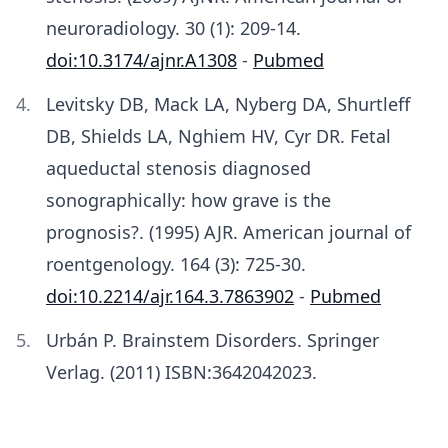
neuroradiology. 30 (1): 209-14.
doi:10.3174/ajnr.A1308
-
Pubmed
Levitsky DB, Mack LA, Nyberg DA, Shurtleff
DB, Shields LA, Nghiem HV, Cyr DR. Fetal
aqueductal stenosis diagnosed
sonographically: how grave is the
prognosis?. (1995) AJR. American journal of
roentgenology. 164 (3): 725-30.
doi:10.2214/ajr.164.3.7863902
-
Pubmed
Urbán P. Brainstem Disorders. Springer
Verlag. (2011) ISBN:3642042023.