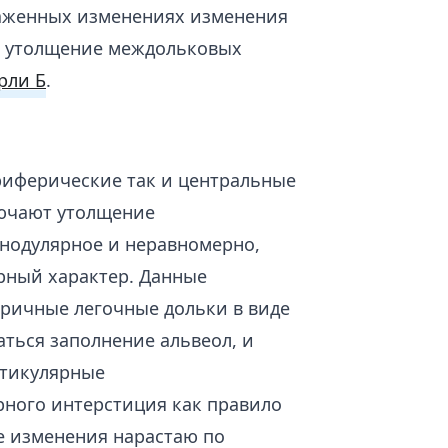
раженных изменениях изменения
, утолщение междольковых
рли Б
.
риферические так и центральные
ючают утолщение
 нодулярное и неравномерно,
рный характер. Данные
ричные легочные дольки в виде
ться заполнение альвеол, и
етикулярные
рного интерстиция как правило
е изменения нарастаю по