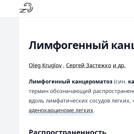
Лимфогенный кан
Oleg Kruglov
,
Сергей Застежко
и др.
Лимфогенный канцероматоз
(син.
к
термин обозначающий распространени
вдоль лимфатических сосудов легких, 
аденокарциноме легких
.
Распространенность