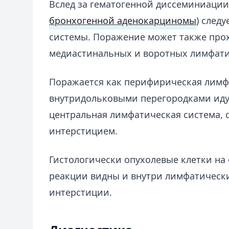
Вслед за гематогенной диссеминиации 
бронхогенной аденокарциномы
) след
системы. Поражение может также прох
медиастинальных и воротных лимфати
Поражается как перифирическая лимфа
внутридольковыми перегородками иду
центральная лимфатическая система, 
интерстицием.
Гистологически опухолевые клетки на
реакции видны и внутри лимфатическ
интерстиции.