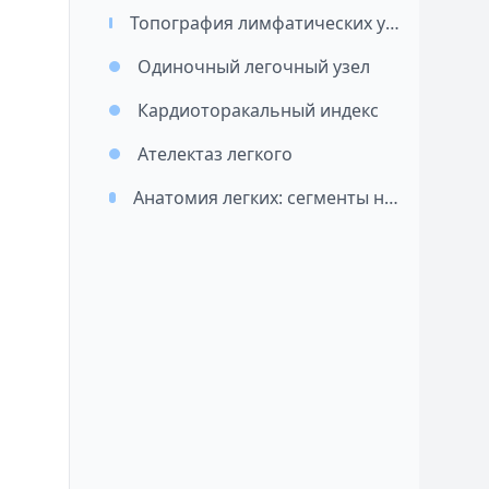
Топография лимфатических узлов легких и средостения / Картирование лимфатических узлов при раке легкого (перевод)
Одиночный легочный узел
Кардиоторакальный индекс
Ателектаз легкого
Анатомия легких: сегменты на рентгенограмме и КТ