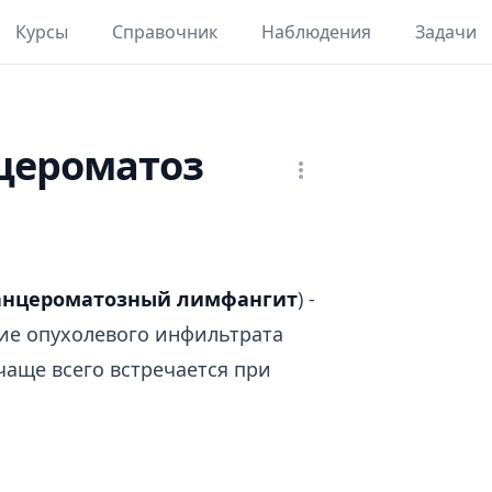
Курсы
Справочник
Наблюдения
Задачи
цероматоз
анцероматозный лимфангит
) -
е опухолевого инфильтрата
чаще всего встречается при