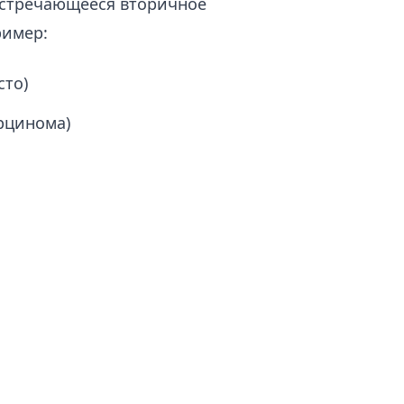
встречающееся вторичное
ример:
сто)
рцинома)