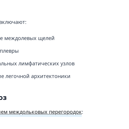
включают:
ие междолевых щелей
 плевры
альных лимфатических узлов
е легочной архитектоники
оз
ем междольковых перегородок
: