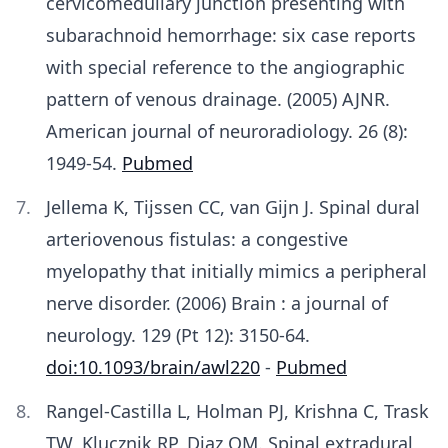
cervicomedullary junction presenting with
subarachnoid hemorrhage: six case reports
with special reference to the angiographic
pattern of venous drainage. (2005) AJNR.
American journal of neuroradiology. 26 (8):
1949-54.
Pubmed
Jellema K, Tijssen CC, van Gijn J. Spinal dural
arteriovenous fistulas: a congestive
myelopathy that initially mimics a peripheral
nerve disorder. (2006) Brain : a journal of
neurology. 129 (Pt 12): 3150-64.
doi:10.1093/brain/awl220
-
Pubmed
Rangel-Castilla L, Holman PJ, Krishna C, Trask
TW, Klucznik RP, Diaz OM. Spinal extradural