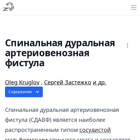
Спинальная дуральная
артериовенозная
фистула
Oleg Kruglov
,
Сергей Застежко
и др.
Содержание
Спинальная дуральная артериовенозная
фистула (СДАВФ​) является наиболее
распространенным типом
сосудистой
мальформации
спинного мозга и составляет