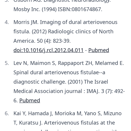
Mosby Inc. (1994) ISBN:0801674867.
Morris JM. Imaging of dural arteriovenous
fistula. (2012) Radiologic clinics of North
America. 50 (4): 823-39.
doi:10.1016/j.rcl.2012.04.011
-
Pubmed
Lev N, Maimon S, Rappaport ZH, Melamed E.
Spinal dural arteriovenous fistulae--a
diagnostic challenge. (2001) The Israel
Medical Association journal : IMAJ. 3 (7): 492-
6.
Pubmed
Kai Y, Hamada J, Morioka M, Yano S, Mizuno
T, Kuratsu J. Arteriovenous fistulas at the