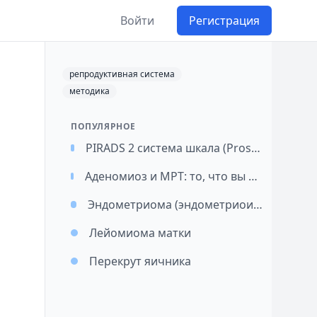
Войти
Регистрация
репродуктивная система
методика
ПОПУЛЯРНОЕ
PIRADS 2 система шкала (Prostate imaging reporting and data system)
Аденомиоз и МРТ: то, что вы должны знать и о чем должны быть в курсе
Эндометриома (эндометриоидная киста)
Лейомиома матки
Перекрут яичника