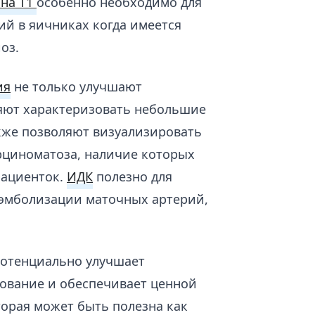
 на Т1
особенно необходимо для
й в яичниках когда имеется
иоз.
ия
не только улучшают
ляют характеризовать небольшие
акже позволяют визуализировать
циноматоза, наличие которых
пациенток.
ИДК
полезно для
 эмболизации маточных артерий,
потенциально улучшает
ование и обеспечивает ценной
орая может быть полезна как