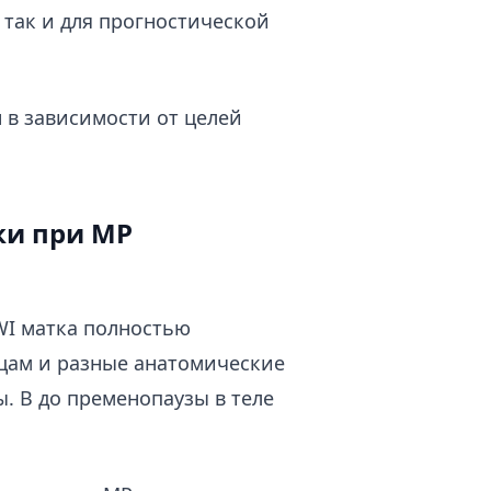
 так и для прогностической
в зависимости от целей
ки при МР
WI матка полностью
цам и разные анатомические
. В до пременопаузы в теле