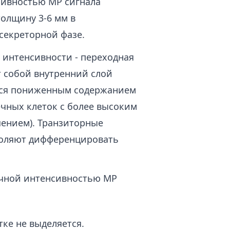
сивностью МР сигнала
толщину 3-6 мм в
секреторной фазе.
 интенсивности - переходная
т собой внутренний слой
тся пониженным содержанием
чных клеток с более высоким
ением). Транзиторные
воляют дифференцировать
чной интенсивностью МР
тке не выделяется.