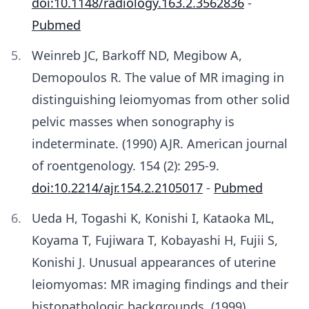
doi:10.1148/radiology.163.2.3562836
-
Pubmed
Weinreb JC, Barkoff ND, Megibow A,
Demopoulos R. The value of MR imaging in
distinguishing leiomyomas from other solid
pelvic masses when sonography is
indeterminate. (1990) AJR. American journal
of roentgenology. 154 (2): 295-9.
doi:10.2214/ajr.154.2.2105017
-
Pubmed
Ueda H, Togashi K, Konishi I, Kataoka ML,
Koyama T, Fujiwara T, Kobayashi H, Fujii S,
Konishi J. Unusual appearances of uterine
leiomyomas: MR imaging findings and their
histopathologic backgrounds. (1999)