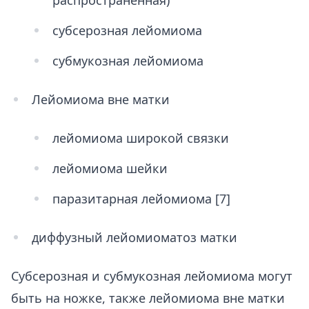
распространенная)
субсерозная лейомиома
субмукозная лейомиома
Лейомиома вне матки
лейомиома широкой связки
лейомиома шейки
паразитарная лейомиома [7]
диффузный лейомиоматоз матки
Субсерозная и субмукозная лейомиома могут
быть на ножке, также лейомиома вне матки