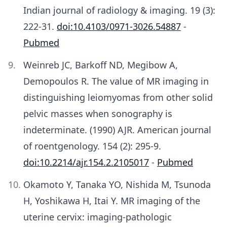
Indian journal of radiology & imaging. 19 (3):
222-31.
doi:10.4103/0971-3026.54887
-
Pubmed
Weinreb JC, Barkoff ND, Megibow A,
Demopoulos R. The value of MR imaging in
distinguishing leiomyomas from other solid
pelvic masses when sonography is
indeterminate. (1990) AJR. American journal
of roentgenology. 154 (2): 295-9.
doi:10.2214/ajr.154.2.2105017
-
Pubmed
Okamoto Y, Tanaka YO, Nishida M, Tsunoda
H, Yoshikawa H, Itai Y. MR imaging of the
uterine cervix: imaging-pathologic