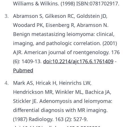
Williams & Wilkins. (1998) ISBN:0781702917.
Abramson S, Gilkeson RC, Goldstein JD,
Woodard PK, Eisenberg R, Abramson N.
Benign metastasizing leiomyoma: clinical,
imaging, and pathologic correlation. (2001)
AJR. American journal of roentgenology. 176
(6): 1409-13.
doi:10.2214/ajr.176.6.1761409
-
Pubmed
Mark AS, Hricak H, Heinrichs LW,
Hendrickson MR, Winkler ML, Bachica JA,
Stickler JE. Adenomyosis and leiomyoma:
differential diagnosis with MR imaging.
(1987) Radiology. 163 (2): 527-9.