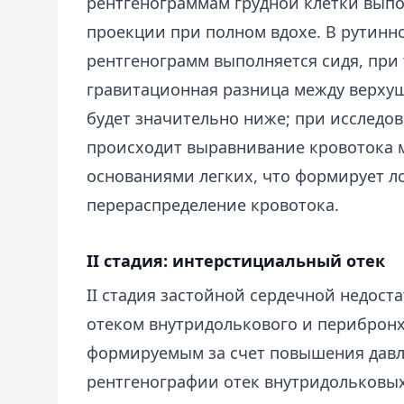
рентгенограммам грудной клетки вып
проекции при полном вдохе. В рутинн
рентгенограмм выполняется сидя, при
гравитационная разница между верху
будет значительно ниже; при исследо
происходит выравнивание кровотока
основаниями легких, что формирует 
перераспределение кровотока.
II стадия: интерстициальный отек
II стадия застойной сердечной недост
отеком внутридолькового и периброн
формируемым за счет повышения давл
рентгенографии отек внутридольковы