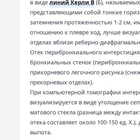
в виде
линий Керли B
(Б), называемы
представляющими собой тонкие гори
затемнения протяженностью 1-2 см, 
отношению к плевре ход, лучше визу
отделах вблизи реберно-диафрагмальн
Отек перибронхиального интерстиция
бронхиальных стенок (перибронхиальн
прикорневого легочного рисунка (сни
прекорневых отделах).
При компьютерной томографии интер
визуализируется в виде утолщение се
матового стекла (разница между инта
отека составляет около 100-150 ед. Х.)
выпота.