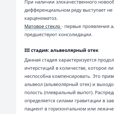
При наличии злокачественного новооб
дифференциальном ряду выступает не 
карценоматоз.
Матовое стекло
- первые проявления а
предшествуют консолидации.
III стадия: альвеолярный отек
Данная стадия характеризуется прод
интерстиций в количестве, которое л
неспособна компенсировать. Это при
альвеол (альвеолярный отек) и выход
полость (плевральный выпот). Распред
определяется силами гравитации в зав
пациент в горизонтальном или лежаче