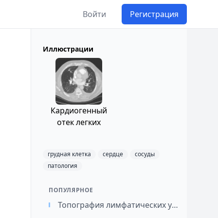
Войти
Регистрация
Иллюстрации
Кардиогенный
отек легких
грудная клетка
сердце
сосуды
патология
ПОПУЛЯРНОЕ
Топография лимфатических узлов легких и средостения / Картирование лимфатических узлов при раке легкого (перевод)