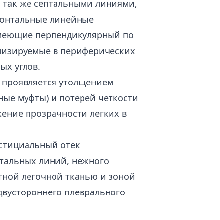
х так же септальными линиями,
зонтальные линейные
имеющие перпендикулярный по
ализируемые в периферических
ых углов.
 проявляется утолщением
ые муфты) и потерей четкости
жение прозрачности легких в
стициальный отек
птальных линий, нежного
ктной легочной тканью и зоной
, двустороннего плеврального