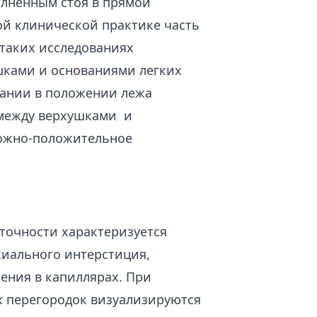
олненным стоя в прямой
ой клинической практике часть
 таких исследованиях
шками и основаниями легких
вании в положении лежа
 между верхушками и
ложно-положительное
аточности характеризуется
хиального интерстиция,
ения в капиллярах. При
х перегородок визуализируются