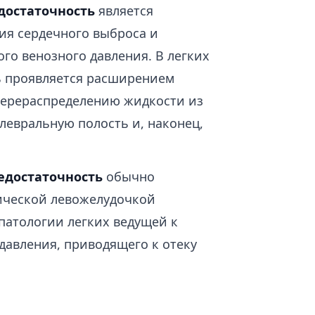
достаточность
является
ия сердечного выброса и
го венозного давления. В легких
ь проявляется расширением
 перераспределению жидкости из
плевральную полость и, наконец,
едостаточность
обычно
нической левожелудочкой
 патологии легких ведущей к
авления, приводящего к отеку