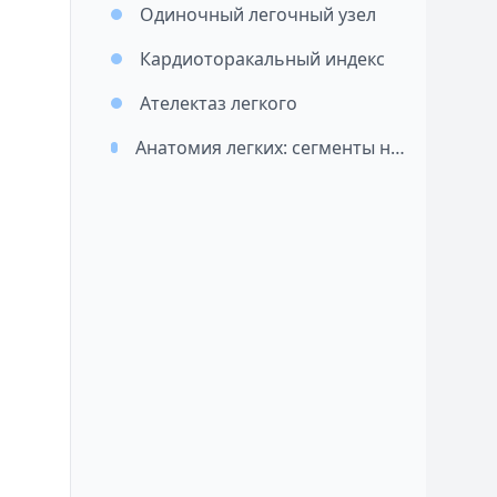
Одиночный легочный узел
Кардиоторакальный индекс
Ателектаз легкого
Анатомия легких: сегменты на рентгенограмме и КТ