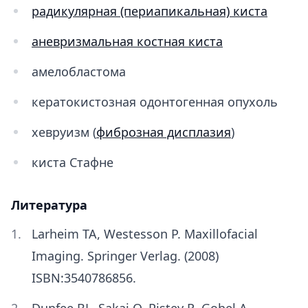
радикулярная (периапикальная) киста
аневризмальная костная киста
амелобластома
кератокистозная одонтогенная опухоль
хевруизм (
фиброзная дисплазия
)
киста Стафне
Литература
Larheim TA, Westesson P. Maxillofacial
Imaging. Springer Verlag. (2008)
ISBN:3540786856.
Dunfee BL, Sakai O, Pistey R, Gohel A.