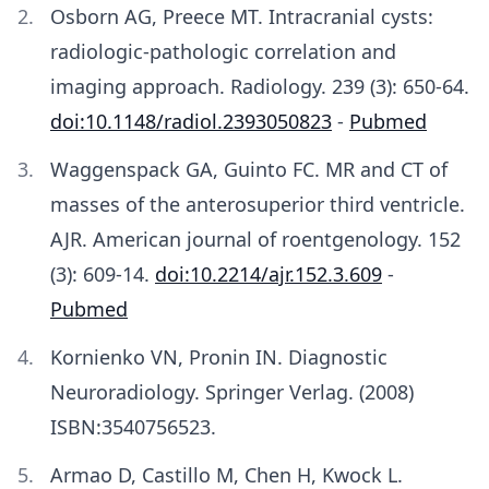
Osborn AG, Preece MT. Intracranial cysts:
radiologic-pathologic correlation and
imaging approach. Radiology. 239 (3): 650-64.
doi:10.1148/radiol.2393050823
-
Pubmed
Waggenspack GA, Guinto FC. MR and CT of
masses of the anterosuperior third ventricle.
AJR. American journal of roentgenology. 152
(3): 609-14.
doi:10.2214/ajr.152.3.609
-
Pubmed
Kornienko VN, Pronin IN. Diagnostic
Neuroradiology. Springer Verlag. (2008)
ISBN:3540756523.
Armao D, Castillo M, Chen H, Kwock L.