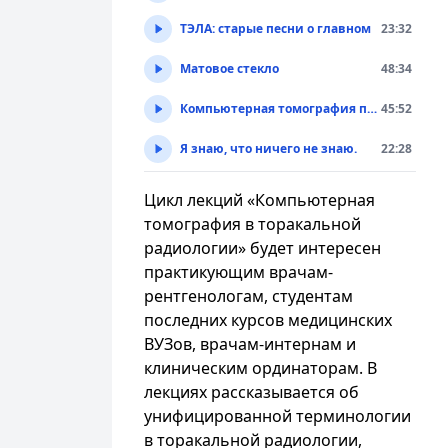
ТЭЛА: старые песни о главном
23:32
Матовое стекло
48:34
Компьютерная томография при стадировании немелкоклеточного рака легких TNM8
45:52
Я знаю, что ничего не знаю.
22:28
Цикл лекций «Компьютерная
томография в торакальной
радиологии» будет интересен
практикующим врачам-
рентгенологам, студентам
последних курсов медицинских
ВУЗов, врачам-интернам и
клиническим ординаторам. В
лекциях рассказывается об
унифицированной терминологии
в торакальной радиологии,