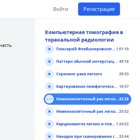
Войти
Регистрация
Компьютерная томография в
торакальной радиологии
часть
Глоссарий Флейшнеровского общества (основные критерии, используемые в практике)
1:01:10
Паттерн обычной интерстициальной пневмонии
49:18
Скрининг рака легкого
29:53
Картирование лимфатических узлов грудной полости
16:57
Немелкоклеточный рак легкого
42:28
Немелкоклеточный рак легкого
25:52
Карциноматоз легких и плевры
1:24:52
Находки при сканировании грудной полости, не имеющие клинического значения
33:44