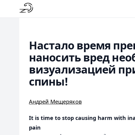
Настало время пре
наносить вред не
визуализацией пр
спины!
Андрей Мещеряков
It is time to stop causing harm with i
pain