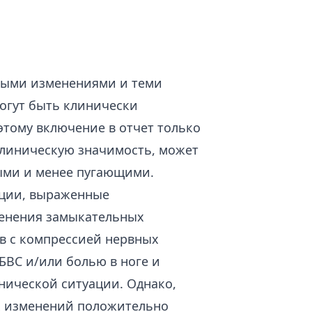
ными изменениями и теми
огут быть клинически
этому включение в отчет только
клиническую значимость, может
ыми и менее пугающими.
кции, выраженные
менения замыкательных
ов с компрессией нервных
БВС и/или болью в ноге и
нической ситуации. Однако,
их изменений положительно