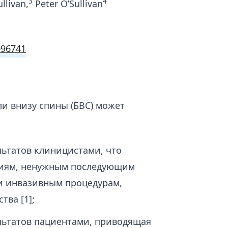
3
4
llivan,
Peter O’Sullivan
096741
и внизу спины (БВС) может
ьтатов клиницистами, что
ниям, ненужным последующим
и инвазивным процедурам,
ва [1];
льтатов пациентами, приводящая