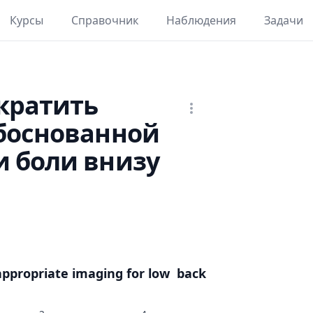
Курсы
Справочник
Наблюдения
Задачи
кратить
обоснованной
и боли внизу
nappropriate imaging for low back