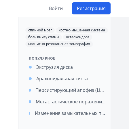
Войти
Регистрация
спинной мозг
костно-мышечная система
боль внизу спины
остеохондроз
магнитно-резонансная томография
ПОПУЛЯРНОЕ
Экструзия диска
Арахноидальная киста
Персистирующий апофиз (Limbus vertebrae)
Метастастическое поражение позвонка
Изменения замыкательных пластинок тел позвонков по Modic