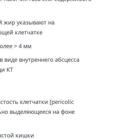
 жир указывают на
ющей клетчатке
олее > 4 мм
в виде внутреннего абсцесса
щи КТ
тость клетчатки [pericolic
льно выделяющееся на фоне
лстой кишки