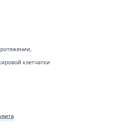
протяжении,
жировой клетчатки
улита