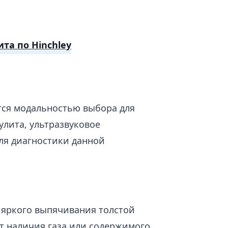
та по Hinchley
тся модальностью выбора для
улита, ультразвуковое
ля диагностики данной
е яркого выпячивания толстой
ет наличия газа или содержимого