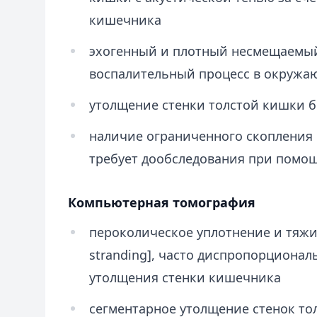
кишечника
эхогенный и плотный несмещаемый
воспалительный процесс в окружа
утолщение стенки толстой кишки б
наличие ограниченного скопления 
требует дообследования при помо
Компьютерная томография
пероколическое уплотнение и тяжис
stranding], часто диспропорциона
утолщения стенки кишечника
сегментарное утолщение стенок то