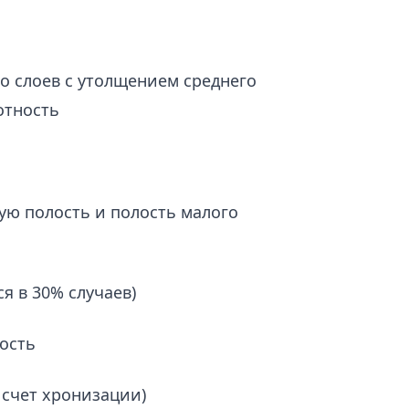
о слоев с утолщением среднего
отность
ую полость и полость малого
я в 30% случаев)
кость
счет хронизации)