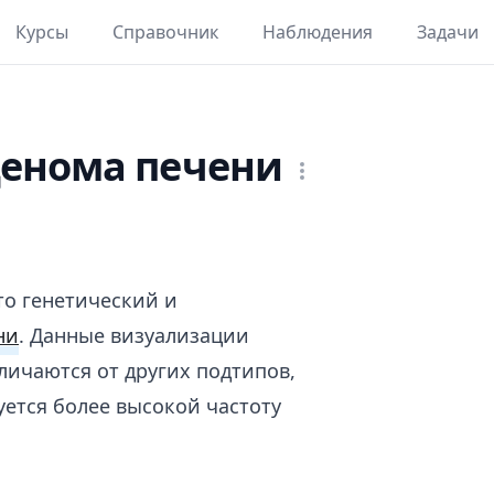
Курсы
Справочник
Наблюдения
Задачи
денома печени
то генетический и
ни
. Данные визуализации
личаются от других подтипов,
уется более высокой частоту