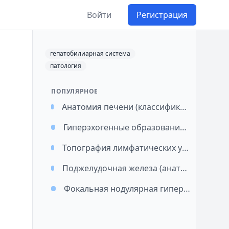
Войти
Регистрация
гепатобилиарная система
патология
ПОПУЛЯРНОЕ
Анатомия печени (классификация сегментов по Куино Couinaud)
Гиперэхогенные образования печени
Топография лимфатических узлов брюшной полости
Поджелудочная железа (анатомия, эмбриология)
Фокальная нодулярная гиперплазия