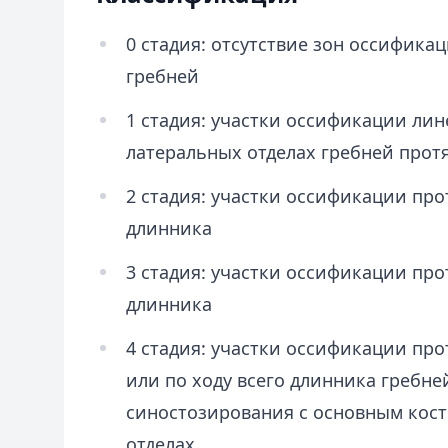
0 стадия: отсутствие зон оссифик
гребней
1 стадия: участки оссификации ли
латеральных отделах гребней прот
2 стадия: участки оссификации про
длинника
3 стадия: участки оссификации про
длинника
4 стадия: участки оссификации пр
или по ходу всего длинника гребне
синостозирования с основным кос
отделах