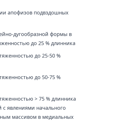
ации апофизов подвздошных
нейно-дугообразной формы в
яженностью до 25 % длинника
тяженностью до 25-50 %
тяженностью до 50-75 %
отяженностью > 75 % длинника
й с явлениями начального
тным массивом в медиальных