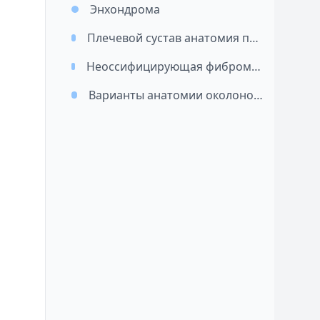
Энхондрома
Плечевой сустав анатомия при МРТ исследовании
Неоссифицирующая фиброма (фиброзный кортикальный дефект)
Варианты анатомии околоносовых пазух