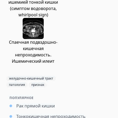
ишемией тонкой кишки
(cимптом водоворота,
whirlpool sign)
Спаечная подвздошно-
кишечная
непроходимость.
Ишемический илеит
желудочно-кишечный тракт
патология
признак
ПОПУЛЯРНОЕ
Рак прямой кишки
Тонкокишечная непроходимость