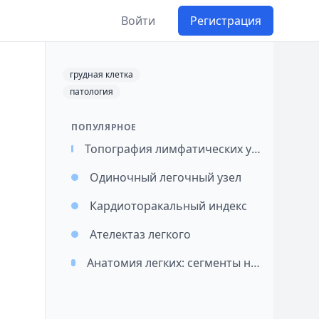
Войти
Регистрация
грудная клетка
патология
ПОПУЛЯРНОЕ
Топография лимфатических узлов легких и средостения / Картирование лимфатических узлов при раке легкого (перевод)
Одиночный легочный узел
Кардиоторакальный индекс
Ателектаз легкого
Анатомия легких: сегменты на рентгенограмме и КТ