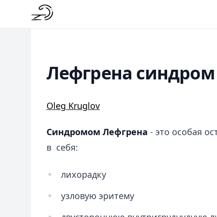
Лефгрена синдром
Oleg Kruglov
Синдромом Лефгрена
- это особая о
в себя:
лихорадку
узловую эритему