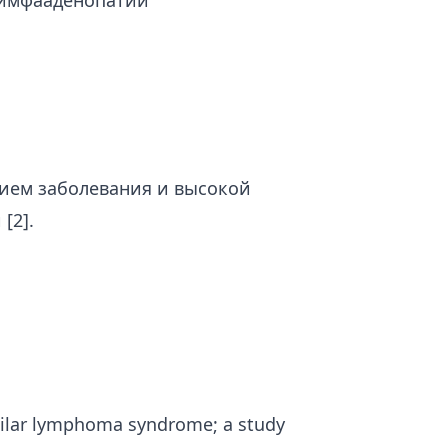
лимфааденопатии
ием заболевания и высокой
[2].
 hilar lymphoma syndrome; a study