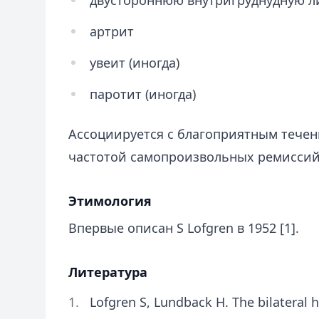
двустороннюю внутригруднудную 
артрит
увеит (иногда)
паротит (иногда)
Ассоциируется с благоприятным течен
частотой самопроизвольных ремиссий 
Этимология
Впервые описан S Lofgren в 1952 [1].
Литература
Lofgren S, Lundback H. The bilateral