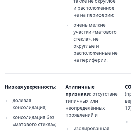
также не округлое
и расположенное
не на периферии;
очень мелкие
участки «матового
стекла», не
округлые и
расположенные не
на периферии.
Низкая уверенность
:
Атипичные
CO
признаки
: отсутствие
(п
долевая
типичных или
ве
консолидация;
неопределённых
19)
проявлений и
консолидация без
«матового стекла»;
изолированная