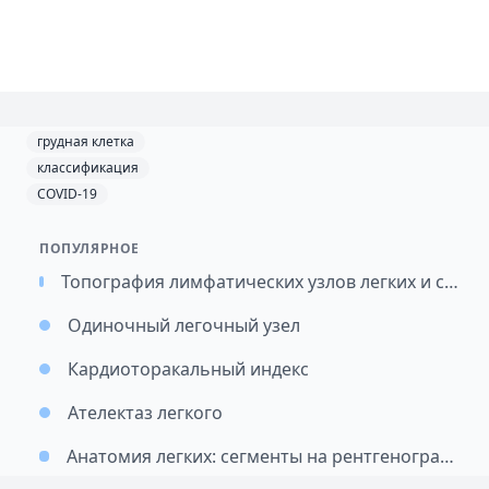
грудная клетка
классификация
COVID-19
ПОПУЛЯРНОЕ
Топография лимфатических узлов легких и средостения / Картирование лимфатических узлов при раке легкого (перевод)
Одиночный легочный узел
Кардиоторакальный индекс
Ателектаз легкого
Анатомия легких: сегменты на рентгенограмме и КТ