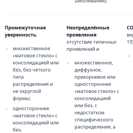
заболевания).
Промежуточная
Неопределённые
CO
уверенность
:
проявления
:
ве
отсутствие типичных
19)
множественное
проявлений и
«матовое стекло» с
консолидацией или
множественное,
без, без чёткого
диффузное,
типа
прикорневое или
распределения и
одностороннее
не округлой
«матовое стекло» с
формы;
консолидацией
или без, с
одностороннее
недостатком
«матовое стекло» с
специфического
консолидацией или
распределения, а
без.