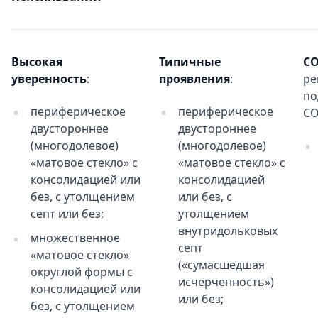
Высокая
Типичные
CO
уверенность
:
проявления
:
ре
по
периферическое
периферическое
CO
двустороннее
двустороннее
(многодолевое)
(многодолевое)
«матовое стекло» с
«матовое стекло» с
консолидацией или
консолидацией
без, с утолщением
или без, с
септ или без;
утолщением
внутридольковых
множественное
септ
«матовое стекло»
(«сумасшедшая
округлой формы с
исчерченность»)
консолидацией или
или без;
без, с утолщением