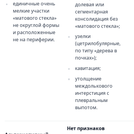
единичные очень
долевая или
мелкие участки
сегментарная
«матового стекла»
консолидация без
не округлой формы
«матового стекла»;
и расположенные
узелки
не на периферии.
(цетрилобулярные,
по типу «дерева в
почках»);
кавитация;
утолщение
междолькового
интерстиция с
плевральным
выпотом.
Нет признаков