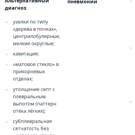
Альтернативный
пневмонии
диагноз
:
узелки по типу
«дерева в почках»,
центрилобулярные,
мелкие округлые;
кавитация;
«матовое стекло» в
прикорневых
отделах;
утолщение септ с
плевральным
выпотом (паттерн
отёка лёгких);
субплевральная
сетчатость без