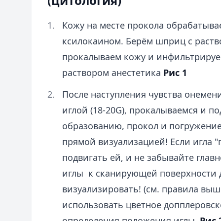
(цитология)
Кожу на месте прокола обрабатыва
ксилокаином. Берём шприц с раств
прокалываем кожу и инфильтрируе
раствором анестетика
Рис 1
После наступления чувства онемени
иглой (18-20G), прокалываемся и п
образованию, прокол и погружени
прямой визуализацией! Если игла "
подвигать ей, и не забывайте главн
иглы к сканирующей поверхности д
визуализировать! (см. правила выш
использовать цветное допплеровск
определения положения иглы.
Рис 