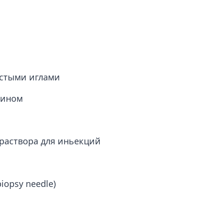
лстыми иглами
лином
 раствора для иньекций
iopsy needle)