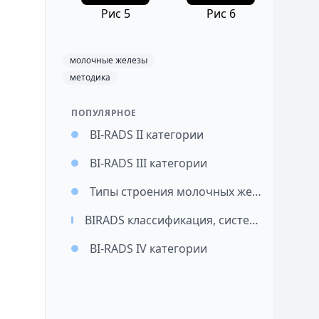
Рис 5
Рис 6
молочные железы
методика
ПОПУЛЯРНОЕ
BI-RADS II категории
BI-RADS III категории
Типы строения молочных желез
BIRADS классификация, система интерпретации и протоколирования визуализации молочной железы
BI-RADS IV категории