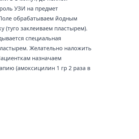
роль УЗИ на предмет
оле обрабатываем йодным
у (туго заклеиваем пластырем).
адывается специальная
 пластырем. Желательно наложить
 Пациенткам назначаем
пию (амоксицилин 1 гр 2 раза в