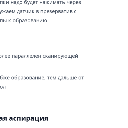
опки надо будет нажимать через
ружаем датчик в презерватив с
упы к образованию.
более параллелен сканирующей
убже образование, тем дальше от
ол
ная аспирация