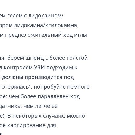
ем гелем с лидокаином/
ором лидокаина/ксилокаина,
м предположительный ход иглы
я, берём шприц с более толстой
од контролем УЗИ подходим к
е должны производится под
потерялась", попробуйте немного
ое: чем более параллелен ход
атчика, чем легче её
е). В некоторых случаях, можно
ое картирование для
2