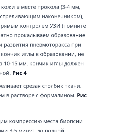
кожи в месте прокола (3-4 мм,
 выстреливающим наконечником),
 прямым контролем УЗИ (помните
уратно прокалываем образование
 и развития пневмоторакса при
 кончик иглы в образовании, не
а 10-15 мм, кончик иглы должен
оной.
Рис 4
еливает срезая столбик ткани.
ем в растворе с формалином.
Рис
дим компрессию места биопсии
ии 3-5 минут, до полной