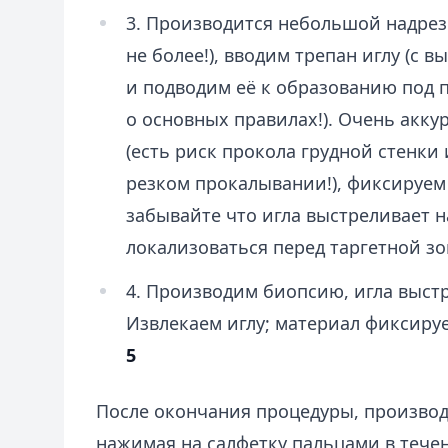
3. Производится небольшой надрез 
не более!), вводим трепан иглу (с
и подводим её к образованию под
о основных правилах!). Очень акк
(есть риск прокола грудной стенки
резком прокалывании!), фиксируем
забывайте что игла выстреливает н
локализоваться перед таргетной з
4. Производим биопсию, игла выстр
Извлекаем иглу; материал фиксиру
5
После окончания процедуры, произво
нажимая на салфетку пальцами в течен