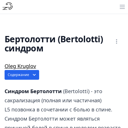
Бертолотти (Bertolotti)
синдром
Oleg Kruglov
Содержание
Синдром Бертолотти
(Bertolotti) - это
cакрализация (полная или частичная)
L5 позвонка в сочетании с болью в спине.
Синдром Бертолотти может являться
причиной болей в спине в молодом возрасте