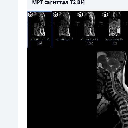
МРТ сагиттал T2 ВИ
сагиттал T2
сагиттал T1
сагиттал T2
коронал T2
ВИ
ВИ с
ВИ
жироподавлением