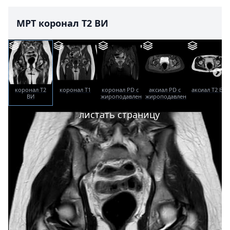
МРТ коронал T2 ВИ
коронал T2
коронал T1
коронал PD с
аксиал PD с
аксиал T2 ВИ
ВИ
жироподавлением
жироподавлением
листать страницу