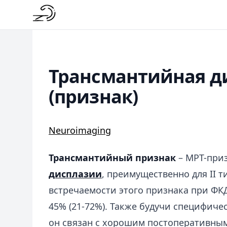
Трансмантийная д
(признак)
Neuroimaging
Трансмантийный признак
– МРТ-при
дисплазии
, преимущественно для II т
встречаемости этого признака при ФКД
45% (21-72%). Также будучи специфиче
он связан с хорошим постоперативны