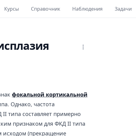
Курсы
Справочник
Наблюдения
Задачи
исплазия
знак
фокальной кортикальной
ипа. Однако, частота
 II типа составляет примерно
ским признаком для ФКД II типа
м исходом (прекращение